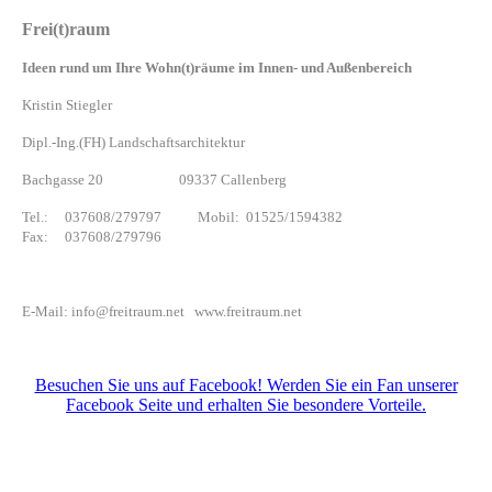
Frei(t)raum
Ideen rund um Ihre Wohn(t)räume im Innen- und Außenbereich
Kristin Stiegler
Dipl.-Ing.(FH) Landschaftsarchitektur
Bachgasse 20 09337 Callenberg
Tel.: 037608/279797 Mobil: 01525/1594382
Fax: 037608/279796
E-Mail: info@freitraum.net www.freitraum.net
Besuchen Sie uns auf Facebook! Werden Sie ein Fan unserer
Facebook Seite und erhalten Sie besondere Vorteile.