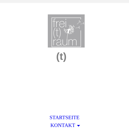
Frei
(t)
raum
Ideen rund um Ihre Wohn(t)räume
im Innen - und Außenbereich
STARTSEITE
KONTAKT