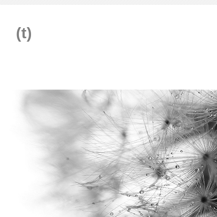
rei
(t)
raum
en rund um Ihre Wohn(t)räume im Innen - und Außenbereich