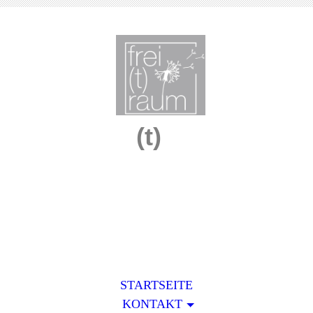
Frei
(t)
raum
Ideen rund um Ihre Wohn(t)räume
im Innen - und Außenbereich
STARTSEITE
KONTAKT