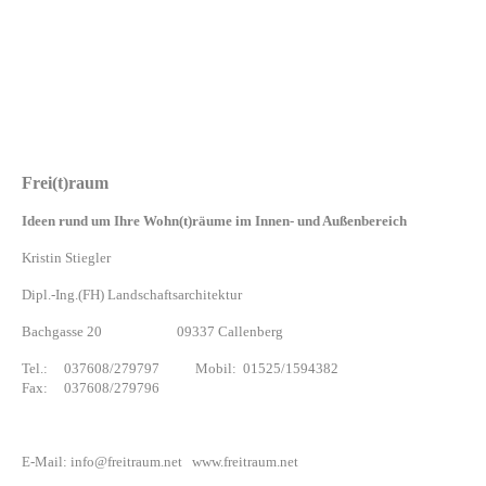
Frei(t)raum
Ideen rund um Ihre Wohn(t)räume im Innen- und Außenbereich
Kristin Stiegler
Dipl.-Ing.(FH) Landschaftsarchitektur
Bachgasse 20 09337 Callenberg
Tel.: 037608/279797 Mobil: 01525/1594382
Fax: 037608/279796
E-Mail: info@freitraum.net www.freitraum.net